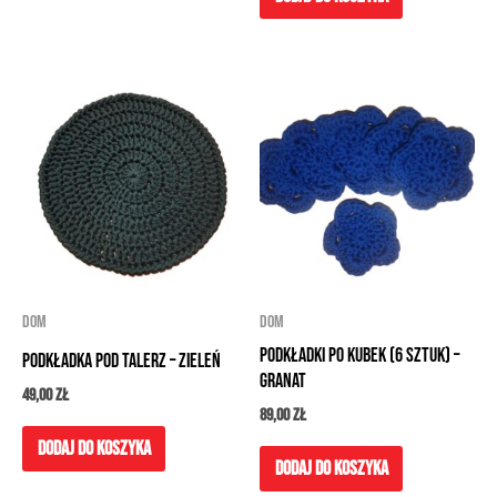
DOM
DOM
Podkładki po kubek (6 sztuk) –
Podkładka pod talerz – zieleń
granat
49,00
zł
89,00
zł
Dodaj do koszyka
Dodaj do koszyka