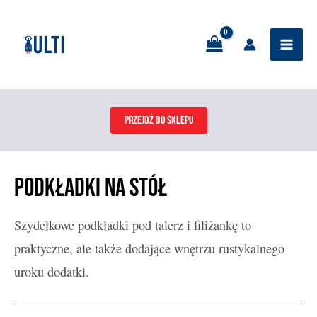
Skip
Mai
to
Men
content
PRZEJDŹ DO SKLEPU
Podkładki na stół
Szydełkowe podkładki pod talerz i filiżankę to
praktyczne, ale także dodające wnętrzu rustykalnego
uroku dodatki.