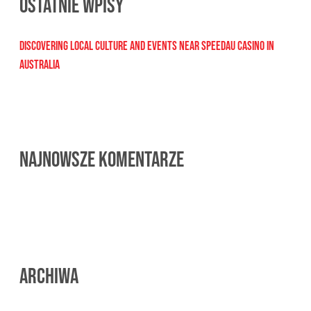
Ostatnie wpisy
u
k
Discovering Local Culture and Events Near Speedau Casino in
a
Australia
j
:
Najnowsze komentarze
Archiwa