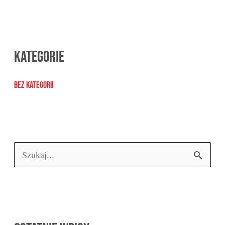
Kategorie
Bez kategorii
W
y
s
z